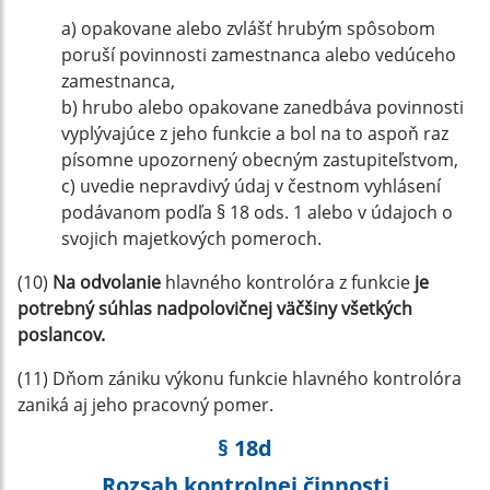
a) opakovane alebo zvlášť hrubým spôsobom
poruší povinnosti zamestnanca alebo vedúceho
zamestnanca,
b) hrubo alebo opakovane zanedbáva povinnosti
vyplývajúce z jeho funkcie a bol na to aspoň raz
písomne upozornený obecným zastupiteľstvom,
c) uvedie nepravdivý údaj v čestnom vyhlásení
podávanom podľa § 18 ods. 1 alebo v údajoch o
svojich majetkových pomeroch.
(10)
Na odvolanie
hlavného kontrolóra z funkcie
je
potrebný súhlas nadpolovičnej väčšiny všetkých
poslancov.
(11) Dňom zániku výkonu funkcie hlavného kontrolóra
zaniká aj jeho pracovný pomer.
§ 18d
Rozsah kontrolnej činnosti