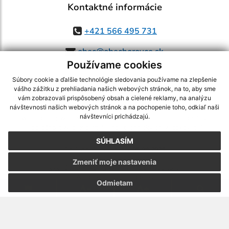
Kontaktné informácie
+421 566 495 731
obec@obechorovce.sk
Používame cookies
Súbory cookie a ďalšie technológie sledovania používame na zlepšenie
vášho zážitku z prehliadania našich webových stránok, na to, aby sme
využite možnosť získavania aktuálnych informácií s využitím RSS
,
vám zobrazovali prispôsobený obsah a cielené reklamy, na analýzu
CMS systém (redakčný) systém ECHELON 2,
Mapa stránok
,
web portál
,
návštevnosti našich webových stránok a na pochopenie toho, odkiaľ naši
návštevníci prichádzajú.
webhosting
,
webex.digital, s.r.o.
,
domény
,
registrácia domény
,
spoločnosť webex.digital, s.r.o.
,
technický prevádzkovateľ
SÚHLASÍM
Posledná aktualizácia:
05.08.2026
Zmeniť moje nastavenia
Vytlačiť stránku
|
Vyhlásenie o prístupnosti
Autorské práva
|
Cookies
Odmietam
webdesign
|