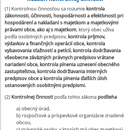
(1) Kontrolnou činnosťou sa rozumie
kontrola
zákonnosti, účinnosti, hospodárnosti a efektívnosti pri
hospodárení a nakladaní s majetkom a majetkovými
právami obce, ako aj s majetkom
, ktorý obec užíva
podľa osobitných predpisov,
kontrola príjmov,
výdavkov a finančných operácií obce, kontrola
vybavovania sťažností a petícií, kontrola dodržiavania
všeobecne záväzných právnych predpisov vrátane
nariadení obce, kontrola plnenia uznesení obecného
zastupiteľstva, kontrola dodržiavania interných
predpisov obce a kontrola plnenia ďalších úloh
ustanovených osobitnými predpismi.
(2)
Kontrolnej činnosti
podľa tohto zákona
podlieha
a) obecný úrad,
b) rozpočtové a príspevkové organizácie zriadené
obcou,
c) právnické osoby, v ktorých má obec majetkovú