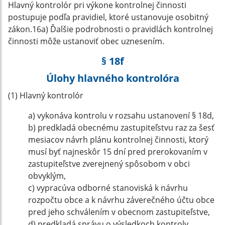
Hlavný kontrolór pri výkone kontrolnej činnosti
postupuje podľa pravidiel, ktoré ustanovuje osobitný
zákon.16a) Ďalšie podrobnosti o pravidlách kontrolnej
činnosti môže ustanoviť obec uznesením.
§ 18f
Úlohy hlavného kontrolóra
(1) Hlavný kontrolór
a) vykonáva kontrolu v rozsahu ustanovení § 18d,
b) predkladá obecnému zastupiteľstvu raz za šesť
mesiacov návrh plánu kontrolnej činnosti, ktorý
musí byť najneskôr 15 dní pred prerokovaním v
zastupiteľstve zverejnený spôsobom v obci
obvyklým,
c) vypracúva odborné stanoviská k návrhu
rozpočtu obce a k návrhu záverečného účtu obce
pred jeho schválením v obecnom zastupiteľstve,
d) predkladá správu o výsledkoch kontroly