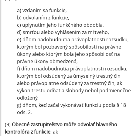
a) vzdaním sa funkcie,
b) odvolaním z funkcie,
c) uplynutím jeho funkčného obdobia,
d) smrťou alebo vyhlásením za mŕtveho,
e) dňom nadobudnutia právoplatnosti rozsudku,
ktorým bol pozbavený spôsobilosti na právne
úkony alebo ktorým bola jeho spôsobilosť na
právne úkony obmedzená,
f) dňom nadobudnutia právoplatnosti rozsudku,
ktorým bol odsúdený za úmyselný trestný čin
alebo právoplatne odsúdený za trestný čin, ak
výkon trestu odňatia slobody nebol podmienečne
odložený,
g) dňom, keď začal vykonávať funkciu podľa § 18
ods. 2.
(9)
Obecné zastupiteľstvo môže odvolať hlavného
kontrolóra z funkcie
, ak