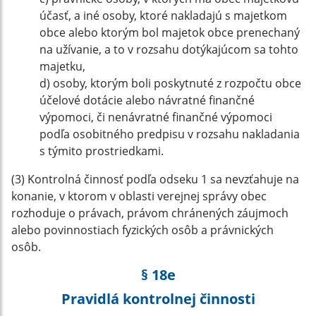
účasť, a iné osoby, ktoré nakladajú s majetkom
obce alebo ktorým bol majetok obce prenechaný
na užívanie, a to v rozsahu dotýkajúcom sa tohto
majetku,
d) osoby, ktorým boli poskytnuté z rozpočtu obce
účelové dotácie alebo návratné finančné
výpomoci, či nenávratné finančné výpomoci
podľa osobitného predpisu v rozsahu nakladania
s týmito prostriedkami.
(3) Kontrolná činnosť podľa odseku 1 sa nevzťahuje na
konanie, v ktorom v oblasti verejnej správy obec
rozhoduje o právach, právom chránených záujmoch
alebo povinnostiach fyzických osôb a právnických
osôb.
§ 18e
Pravidlá kontrolnej činnosti