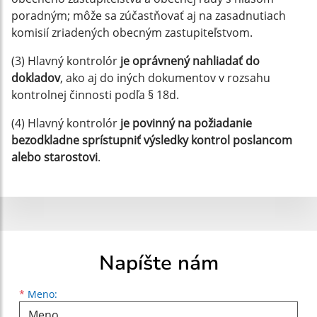
poradným; môže sa zúčastňovať aj na zasadnutiach
komisií zriadených obecným zastupiteľstvom.
(3) Hlavný kontrolór
je oprávnený nahliadať do
dokladov
, ako aj do iných dokumentov v rozsahu
kontrolnej činnosti podľa § 18d.
(4) Hlavný kontrolór
je povinný na požiadanie
bezodkladne sprístupniť výsledky kontrol poslancom
alebo starostovi
.
Napíšte nám
Meno
Priezvisko
E-mailová adresa
*
Meno: