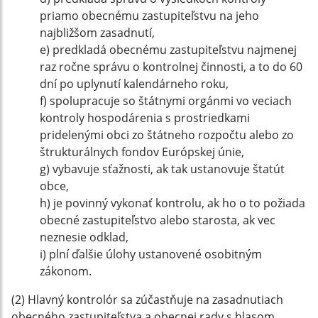
priamo obecnému zastupiteľstvu na jeho
najbližšom zasadnutí,
e) predkladá obecnému zastupiteľstvu najmenej
raz ročne správu o kontrolnej činnosti, a to do 60
dní po uplynutí kalendárneho roku,
f) spolupracuje so štátnymi orgánmi vo veciach
kontroly hospodárenia s prostriedkami
pridelenými obci zo štátneho rozpočtu alebo zo
štrukturálnych fondov Európskej únie,
g) vybavuje sťažnosti, ak tak ustanovuje štatút
obce,
h) je povinný vykonať kontrolu, ak ho o to požiada
obecné zastupiteľstvo alebo starosta, ak vec
neznesie odklad,
i) plní ďalšie úlohy ustanovené osobitným
zákonom.
(2) Hlavný kontrolór sa zúčastňuje na zasadnutiach
obecného zastupiteľstva a obecnej rady s hlasom