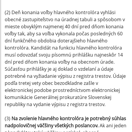
(2) Deň konania voľby hlavného kontrolóra vyhlási
obecné zastupiteľstvo na úradnej tabuli a spôsobom v
mieste obvyklým najmenej 40 dní pred dňom konania
voľby tak, aby sa voľba vykonala počas posledných 60
dní funkčného obdobia doterajšieho hlavného
kontrolóra. Kandidát na funkciu hlavného kontrolóra
musí odovzdať svoju písomnú prihlášku najneskôr 14
dní pred dňom konania voľby na obecnom úrade.
Súčasťou prihlášky je aj doklad o vzdelaní a údaje
potrebné na vyžiadanie výpisu z registra trestov. Údaje
podľa tretej vety obec bezodkladne zašle v
elektronickej podobe prostredníctvom elektronickej
komunikácie Generálnej prokuratúre Slovenskej
republiky na vydanie výpisu z registra trestov.
(3)
Na zvolenie hlavného kontrolóra je potrebný súhlas
nadpolovičnej väčšiny všetkých poslancov.
Ak ani jeden