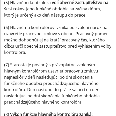
(5) Hlavného kontrolóra
volí obecné zastupiteľstvo na
šesť rokov.
Jeho funkčné obdobie sa začína dňom,
ktorý je určený ako deň nástupu do práce.
(6) Hlavnému kontrolórovi vzniká po zvolení nárok na
uzavretie pracovnej zmluvy s obcou. Pracovný pomer
možno dohodnúť aj na kratší pracovný čas, ktorého
dĺžku určí obecné zastupiteľstvo pred vyhlásením voľby
kontrolóra.
(7) Starosta je povinný s právoplatne zvoleným
hlavným kontrolórom uzavrieť pracovnú zmluvu
najneskôr v deň nasledujúci po dni skončenia
funkčného obdobia predchádzajúceho hlavného
kontrolóra. Deň nástupu do práce sa určí na deň
nasledujúci po dni skončenia funkčného obdobia
predchádzajúceho hlavného kontrolóra.
(8)
Výkon funkcie hlavného kontrolóra zaniká: