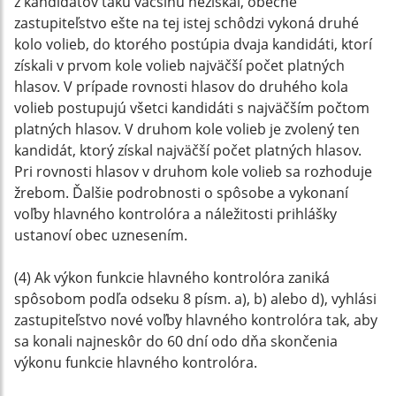
z kandidátov takú väčšinu nezískal, obecné
zastupiteľstvo ešte na tej istej schôdzi vykoná druhé
kolo volieb, do ktorého postúpia dvaja kandidáti, ktorí
získali v prvom kole volieb najväčší počet platných
hlasov. V prípade rovnosti hlasov do druhého kola
volieb postupujú všetci kandidáti s najväčším počtom
platných hlasov. V druhom kole volieb je zvolený ten
kandidát, ktorý získal najväčší počet platných hlasov.
Pri rovnosti hlasov v druhom kole volieb sa rozhoduje
žrebom. Ďalšie podrobnosti o spôsobe a vykonaní
voľby hlavného kontrolóra a náležitosti prihlášky
ustanoví obec uznesením.
(4) Ak výkon funkcie hlavného kontrolóra zaniká
spôsobom podľa odseku 8 písm. a), b) alebo d), vyhlási
zastupiteľstvo nové voľby hlavného kontrolóra tak, aby
sa konali najneskôr do 60 dní odo dňa skončenia
výkonu funkcie hlavného kontrolóra.