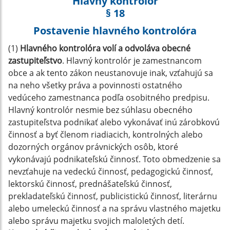
Hlavný kontrolór
§ 18
Postavenie hlavného kontrolóra
(1)
Hlavného kontrolóra volí a odvoláva obecné
zastupiteľstvo
. Hlavný kontrolór je zamestnancom
obce a ak tento zákon neustanovuje inak, vzťahujú sa
na neho všetky práva a povinnosti ostatného
vedúceho zamestnanca podľa osobitného predpisu.
Hlavný kontrolór nesmie bez súhlasu obecného
zastupiteľstva podnikať alebo vykonávať inú zárobkovú
činnosť a byť členom riadiacich, kontrolných alebo
dozorných orgánov právnických osôb, ktoré
vykonávajú podnikateľskú činnosť. Toto obmedzenie sa
nevzťahuje na vedeckú činnosť, pedagogickú činnosť,
lektorskú činnosť, prednášateľskú činnosť,
prekladateľskú činnosť, publicistickú činnosť, literárnu
alebo umeleckú činnosť a na správu vlastného majetku
alebo správu majetku svojich maloletých detí.