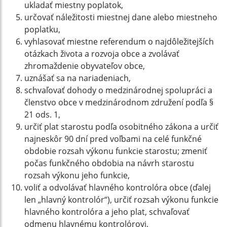
ukladať miestny poplatok,
určovať náležitosti miestnej dane alebo miestneho
poplatku,
vyhlasovať miestne referendum o najdôležitejších
otázkach života a rozvoja obce a zvolávať
zhromaždenie obyvateľov obce,
uznášať sa na nariadeniach,
schvaľovať dohody o medzinárodnej spolupráci a
členstvo obce v medzinárodnom združení podľa §
21 ods. 1,
určiť plat starostu podľa osobitného zákona a určiť
najneskôr 90 dní pred voľbami na celé funkčné
obdobie rozsah výkonu funkcie starostu; zmeniť
počas funkčného obdobia na návrh starostu
rozsah výkonu jeho funkcie,
voliť a odvolávať hlavného kontrolóra obce (ďalej
len „hlavný kontrolór“), určiť rozsah výkonu funkcie
hlavného kontrolóra a jeho plat, schvaľovať
odmenu hlavnému kontrolórovi,