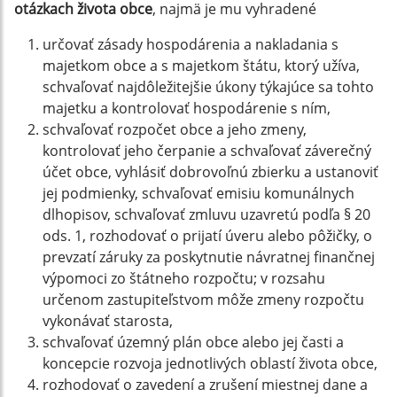
otázkach života obce
, najmä je mu vyhradené
určovať zásady hospodárenia a nakladania s
majetkom obce a s majetkom štátu, ktorý užíva,
schvaľovať najdôležitejšie úkony týkajúce sa tohto
majetku a kontrolovať hospodárenie s ním,
schvaľovať rozpočet obce a jeho zmeny,
kontrolovať jeho čerpanie a schvaľovať záverečný
účet obce, vyhlásiť dobrovoľnú zbierku a ustanoviť
jej podmienky, schvaľovať emisiu komunálnych
dlhopisov, schvaľovať zmluvu uzavretú podľa § 20
ods. 1, rozhodovať o prijatí úveru alebo pôžičky, o
prevzatí záruky za poskytnutie návratnej finančnej
výpomoci zo štátneho rozpočtu; v rozsahu
určenom zastupiteľstvom môže zmeny rozpočtu
vykonávať starosta,
schvaľovať územný plán obce alebo jej časti a
koncepcie rozvoja jednotlivých oblastí života obce,
rozhodovať o zavedení a zrušení miestnej dane a