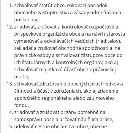
schvaľovať štatút obce, rokovací poriadok
obecného zastupiteľstva a zásady odmeňovania
poslancov,
zriaďovať, zrušovať a kontrolovať rozpočtové a
príspevkové organizácie obce a na návrh starostu
vymenúvať a odvolávať ich vedúcich (riaditeľov),
zakladať a zrušovať obchodné spoločnosti a iné
právnické osoby a schvaľovať zástupcov obce do
ich štatutárnych a kontrolných orgánov, ako aj
schvaľovať majetkovú účasť obce v právnickej
osobe,
schvaľovať združovanie obecných prostriedkov a
činností a účasť v združeniach, ako aj zriadenie
spoločného regionálneho alebo záujmového
fondu,
zriaďovať a zrušovať orgány potrebné na
samosprávu obce a určovať náplň ich práce,
udeľovať čestné občianstvo obce, obecné