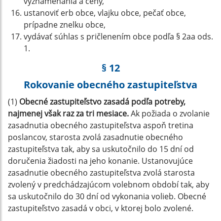
vyznamenania a ceny,
ustanoviť erb obce, vlajku obce, pečať obce,
prípadne znelku obce,
vydávať súhlas s pričlenením obce podľa § 2aa ods.
1.
§ 12
Rokovanie obecného zastupiteľstva
(1)
Obecné zastupiteľstvo zasadá podľa potreby,
najmenej však raz za tri mesiace.
Ak požiada o zvolanie
zasadnutia obecného zastupiteľstva aspoň tretina
poslancov, starosta zvolá zasadnutie obecného
zastupiteľstva tak, aby sa uskutočnilo do 15 dní od
doručenia žiadosti na jeho konanie. Ustanovujúce
zasadnutie obecného zastupiteľstva zvolá starosta
zvolený v predchádzajúcom volebnom období tak, aby
sa uskutočnilo do 30 dní od vykonania volieb. Obecné
zastupiteľstvo zasadá v obci, v ktorej bolo zvolené.