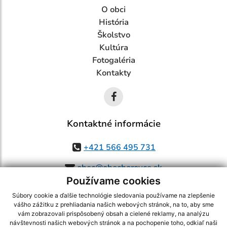
O obci
História
Školstvo
Kultúra
Fotogaléria
Kontakty
Kontaktné informácie
+421 566 495 731
obec@obechorovce.sk
Používame cookies
Súbory cookie a ďalšie technológie sledovania používame na zlepšenie
vášho zážitku z prehliadania našich webových stránok, na to, aby sme
využite možnosť získavania aktuálnych informácií s využitím RSS
,
vám zobrazovali prispôsobený obsah a cielené reklamy, na analýzu
CMS systém (redakčný) systém ECHELON 2,
Mapa stránok
,
web portál
,
návštevnosti našich webových stránok a na pochopenie toho, odkiaľ naši