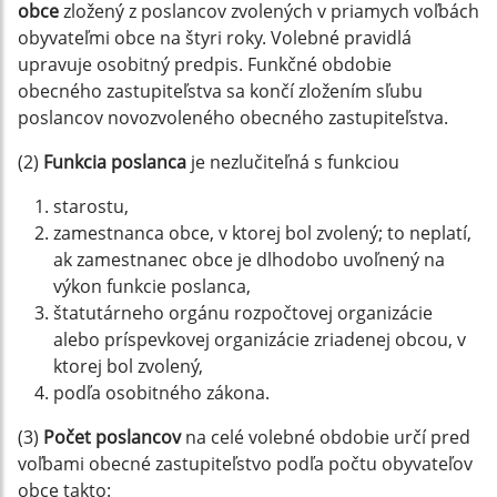
obce
zložený z poslancov zvolených v priamych voľbách
obyvateľmi obce na štyri roky. Volebné pravidlá
upravuje osobitný predpis. Funkčné obdobie
obecného zastupiteľstva sa končí zložením sľubu
poslancov novozvoleného obecného zastupiteľstva.
(2)
Funkcia poslanca
je nezlučiteľná s funkciou
starostu,
zamestnanca obce, v ktorej bol zvolený; to neplatí,
ak zamestnanec obce je dlhodobo uvoľnený na
výkon funkcie poslanca,
štatutárneho orgánu rozpočtovej organizácie
alebo príspevkovej organizácie zriadenej obcou, v
ktorej bol zvolený,
podľa osobitného zákona.
(3)
Počet poslancov
na celé volebné obdobie určí pred
voľbami obecné zastupiteľstvo podľa počtu obyvateľov
obce takto: