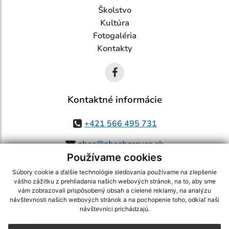
Školstvo
Kultúra
Fotogaléria
Kontakty
Kontaktné informácie
+421 566 495 731
obec@obechorovce.sk
Používame cookies
Súbory cookie a ďalšie technológie sledovania používame na zlepšenie
vášho zážitku z prehliadania našich webových stránok, na to, aby sme
využite možnosť získavania aktuálnych informácií s využitím RSS
,
vám zobrazovali prispôsobený obsah a cielené reklamy, na analýzu
CMS systém (redakčný) systém ECHELON 2,
Mapa stránok
,
web portál
,
návštevnosti našich webových stránok a na pochopenie toho, odkiaľ naši
návštevníci prichádzajú.
webhosting
,
webex.digital, s.r.o.
,
domény
,
registrácia domény
,
spoločnosť webex.digital, s.r.o.
,
technický prevádzkovateľ