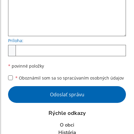
Príloha:
Príloha
*
povinné položky
*
Oboznámil som sa so
spracúvaním osobných údajov
Google reCaptcha Response
Odoslať správu
Rýchle odkazy
O obci
História