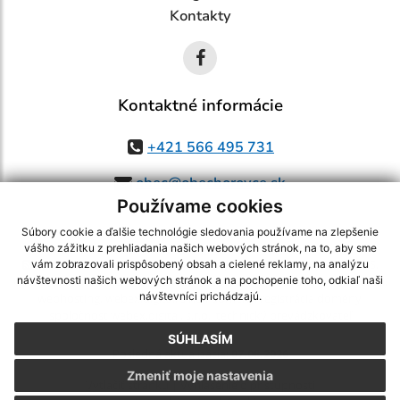
Kontakty
Kontaktné informácie
+421 566 495 731
obec@obechorovce.sk
Používame cookies
Súbory cookie a ďalšie technológie sledovania používame na zlepšenie
vášho zážitku z prehliadania našich webových stránok, na to, aby sme
využite možnosť získavania aktuálnych informácií s využitím RSS
,
vám zobrazovali prispôsobený obsah a cielené reklamy, na analýzu
CMS systém (redakčný) systém ECHELON 2,
Mapa stránok
,
web portál
,
návštevnosti našich webových stránok a na pochopenie toho, odkiaľ naši
návštevníci prichádzajú.
webhosting
,
webex.digital, s.r.o.
,
domény
,
registrácia domény
,
spoločnosť webex.digital, s.r.o.
,
technický prevádzkovateľ
SÚHLASÍM
Posledná aktualizácia:
07.08.2026
Zmeniť moje nastavenia
Vytlačiť stránku
|
Vyhlásenie o prístupnosti