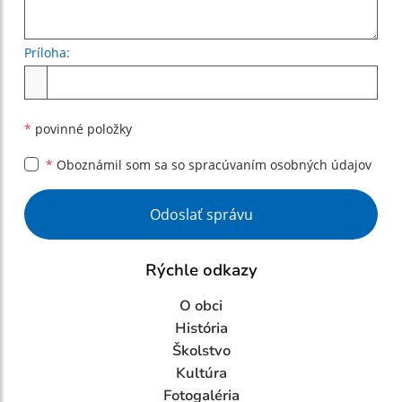
Príloha:
Príloha
*
povinné položky
*
Oboznámil som sa so
spracúvaním osobných údajov
Google reCaptcha Response
Odoslať správu
Rýchle odkazy
O obci
História
Školstvo
Kultúra
Fotogaléria