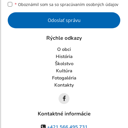
*
Oboznámil som sa so
spracúvaním osobných údajov
Google reCaptcha Response
Odoslať správu
Rýchle odkazy
O obci
História
Školstvo
Kultúra
Fotogaléria
Kontakty
Kontaktné informácie
+421 566 495 731