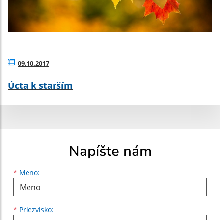
09.10.2017
Úcta k starším
Napíšte nám
Meno
Priezvisko
E-mailová adresa
*
Meno:
*
Priezvisko: