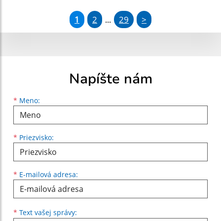
1
2
29
>
...
Napíšte nám
Meno
Priezvisko
E-mailová adresa
*
Meno:
*
Priezvisko:
*
E-mailová adresa:
Text vašej správy...
*
Text vašej správy: