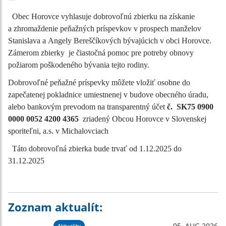
Obec Horovce vyhlasuje dobrovoľnú zbierku na získanie
a zhromaždenie peňažných príspevkov v prospech manželov
Stanislava a Angely Bereščíkových bývajúcich v obci Horovce.
Zámerom zbierky je čiastočná pomoc pre potreby obnovy
požiarom poškodeného bývania tejto rodiny.
Dobrovoľné peňažné príspevky môžete vložiť osobne do
zapečatenej pokladnice umiestnenej v budove obecného úradu,
alebo bankovým prevodom na transparentný účet
č. SK75 0900
0000 0052 4200 4365
zriadený Obcou Horovce v Slovenskej
sporiteľni, a.s. v Michalovciach
Táto dobrovoľná zbierka bude trvať od 1.12.2025 do
31.12.2025
Zoznam aktualít:
05. AUG 2026
Aktuality