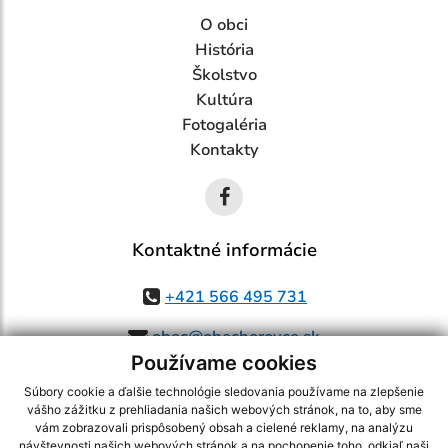
O obci
História
Školstvo
Kultúra
Fotogaléria
Kontakty
Kontaktné informácie
+421 566 495 731
obec@obechorovce.sk
Používame cookies
Súbory cookie a ďalšie technológie sledovania používame na zlepšenie
vášho zážitku z prehliadania našich webových stránok, na to, aby sme
využite možnosť získavania aktuálnych informácií s využitím RSS
,
vám zobrazovali prispôsobený obsah a cielené reklamy, na analýzu
CMS systém (redakčný) systém ECHELON 2,
Mapa stránok
,
web portál
,
návštevnosti našich webových stránok a na pochopenie toho, odkiaľ naši