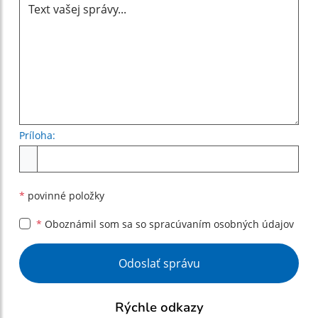
Príloha:
Príloha
*
povinné položky
*
Oboznámil som sa so
spracúvaním osobných údajov
Google reCaptcha Response
Odoslať správu
Rýchle odkazy