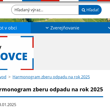
Hľadaný výraz...
Hľadať
ot v obci
Zverejňovanie
y
ROVCE
vod
Harmonogram zberu odpadu na rok 2025
rmonogram zberu odpadu na rok 2025
.01.2025