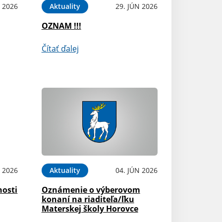
L 2026
Aktuality
29. JÚN 2026
OZNAM !!!
Čítať ďalej
N 2026
Aktuality
04. JÚN 2026
nosti
Oznámenie o výberovom
konaní na riaditeľa/ľku
Materskej školy Horovce