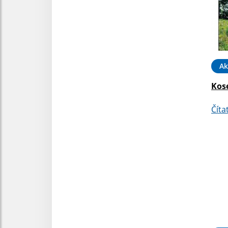
Ak
Kose
Číta