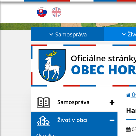
Samospráva
Živ
Oficiálne stránk
OBEC HO
Ú
Samospráva
Ha
Život v obci
03
Aktuality