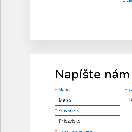
Napíšte nám
Meno
Priezvisko
E-mailová adresa
*
Meno:
*
Te
*
Priezvisko:
*
E-mailová adresa: