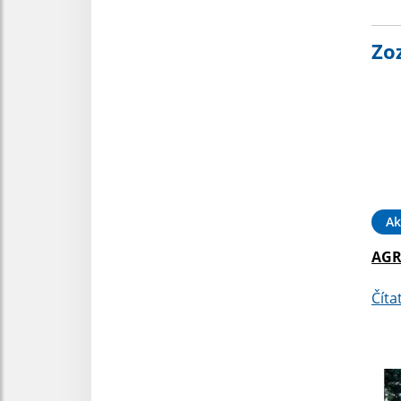
Zo
Ak
AGR
Číta