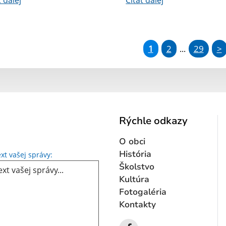
1
2
29
>
...
Rýchle odkazy
O obci
Text vašej správy...
História
xt vašej správy:
Školstvo
Kultúra
Fotogaléria
Kontakty