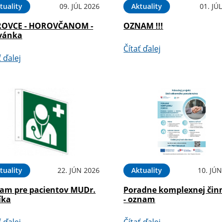
tuality
09. JÚL 2026
Aktuality
01. JÚ
OVCE - HOROVČANOM -
OZNAM !!!
vánka
Čítať ďalej
ť ďalej
tuality
22. JÚN 2026
Aktuality
10. JÚ
am pre pacientov MUDr.
Poradne komplexnej čin
íka
- oznam
ť ďalej
Čítať ďalej