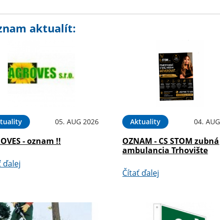
znam aktualít:
tuality
05. AUG 2026
Aktuality
04. AUG
OVES - oznam !!
OZNAM - CS STOM zubná
ambulancia Trhovište
ť ďalej
Čítať ďalej