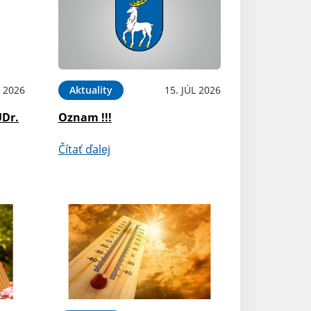
L 2026
Aktuality
15. JÚL 2026
UDr.
Oznam !!!
Čítať ďalej