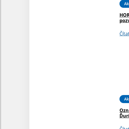
Ak
HOR
poz
Číta
Ak
Ozn
Ďur
Číta