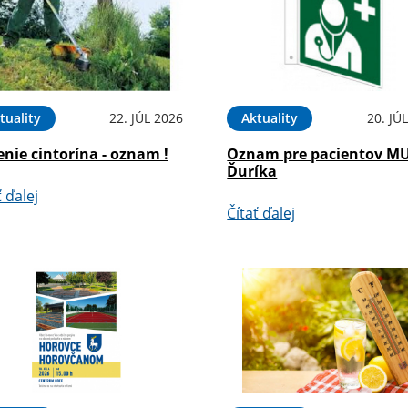
tuality
22. JÚL 2026
Aktuality
20. JÚ
nie cintorína - oznam !
Oznam pre pacientov M
Ďuríka
ť ďalej
Čítať ďalej