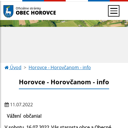
Oficiálne stránky
OBEC HOROVCE
Úvod
Horovce - Horovčanom - info
Horovce - Horovčanom - info
11.07.2022
Vážení občania!
V sobotu 16.07.2022 ,Vás starosta obce a Obecné