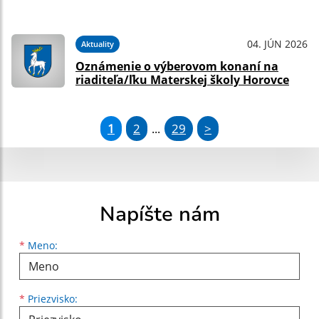
04. JÚN 2026
Aktuality
Oznámenie o výberovom konaní na
riaditeľa/ľku Materskej školy Horovce
1
2
29
>
...
Napíšte nám
Meno
Priezvisko
E-mailová adresa
*
Meno:
*
Priezvisko: