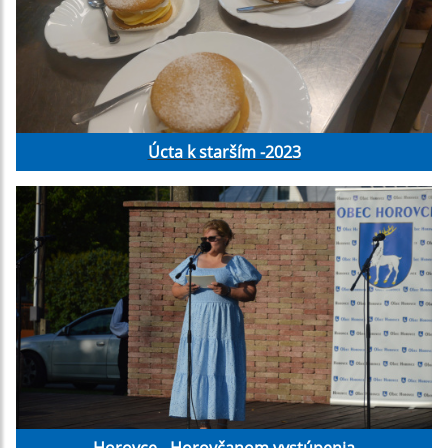
Úcta k starším -2023
Horovce - Horovčanom vystúpenia