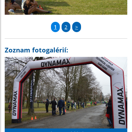
1
2
>
Zoznam fotogalérií: