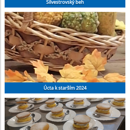
Silvestrovský beh
Úcta k starším 2024