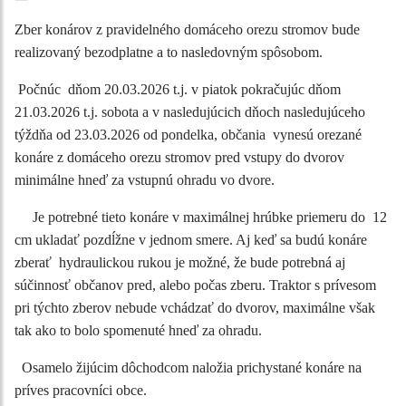
Zber konárov z pravidelného domáceho orezu stromov bude
realizovaný bezodplatne a to nasledovným spôsobom.
Počnúc dňom 20.03.2026 t.j. v piatok pokračujúc dňom
21.03.2026 t.j. sobota a v nasledujúcich dňoch nasledujúceho
týždňa od 23.03.2026 od pondelka, občania vynesú orezané
konáre z domáceho orezu stromov pred vstupy do dvorov
minimálne hneď za vstupnú ohradu vo dvore.
Je potrebné tieto konáre v maximálnej hrúbke priemeru do 12
cm ukladať pozdĺžne v jednom smere. Aj keď sa budú konáre
zberať hydraulickou rukou je možné, že bude potrebná aj
súčinnosť občanov pred, alebo počas zberu. Traktor s prívesom
pri týchto zberov nebude vchádzať do dvorov, maximálne však
tak ako to bolo spomenuté hneď za ohradu.
Osamelo žijúcim dôchodcom naložia prichystané konáre na
príves pracovníci obce.