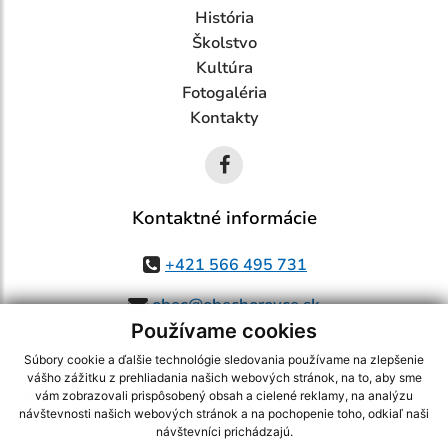
História
Školstvo
Kultúra
Fotogaléria
Kontakty
Kontaktné informácie
+421 566 495 731
obec@obechorovce.sk
Používame cookies
Súbory cookie a ďalšie technológie sledovania používame na zlepšenie
vášho zážitku z prehliadania našich webových stránok, na to, aby sme
využite možnosť získavania aktuálnych informácií s využitím RSS
,
vám zobrazovali prispôsobený obsah a cielené reklamy, na analýzu
CMS systém (redakčný) systém ECHELON 2,
Mapa stránok
,
web portál
,
návštevnosti našich webových stránok a na pochopenie toho, odkiaľ naši
návštevníci prichádzajú.
webhosting
,
webex.digital, s.r.o.
,
domény
,
registrácia domény
,