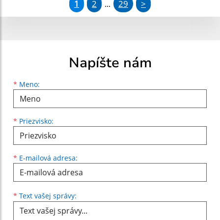
1
2
29
>
...
Napíšte nám
Meno
Priezvisko
E-mailová adresa
*
Meno:
*
Priezvisko:
*
E-mailová adresa:
Text vašej správy...
*
Text vašej správy: