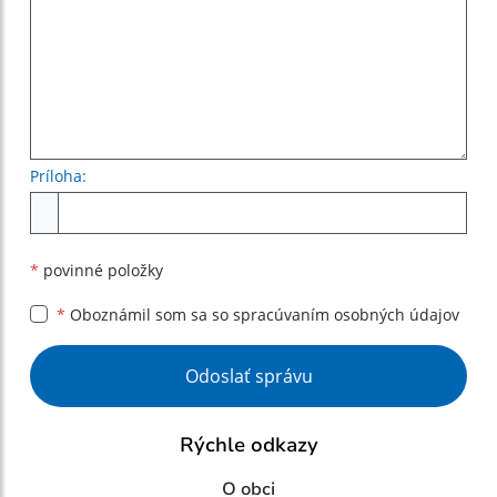
Príloha:
Príloha
*
povinné položky
*
Oboznámil som sa so
spracúvaním osobných údajov
Google reCaptcha Response
Odoslať správu
Rýchle odkazy
O obci