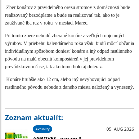
Zber konárov z pravidelného orezu stromov z domácnosti bude
realizovaný bezodplatne a bude sa realizovať tak, ako to je
zaužívané iba raz v roku v mesiaci Marec.
Pri tomto zbere nebudú zberané konáre z veľkých objemných
výrubov. V priebehu kalendárneho roka však budú môcť občania
individuálnym spôsobom doniesť konáre a iný odpad rastlinného
pôvodu na malú obecnú kompostáreň v jej pravidelnom
prevádzkovom čase, tak ako tomu bolo aj doteraz.
Konáre hrubšie ako 12 cm, alebo iný nevyhovujúci odpad
rastlinného pôvodu nebude z daného miesta naložený a vynesený.
Zoznam aktualít:
05. AUG 2026
Aktuality
AGROVES - oznam !!