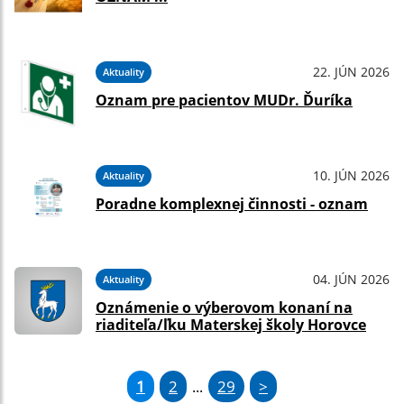
22. JÚN 2026
Aktuality
Oznam pre pacientov MUDr. Ďuríka
10. JÚN 2026
Aktuality
Poradne komplexnej činnosti - oznam
04. JÚN 2026
Aktuality
Oznámenie o výberovom konaní na
riaditeľa/ľku Materskej školy Horovce
1
2
29
>
...