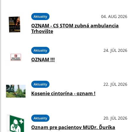
04. AUG 2026
Aktuality
OZNAM - CS STOM zubná ambulancia
Trhovište
24. JÚL 2026
Aktuality
OZNAM !!!
22. JÚL 2026
Aktuality
Kosenie cintorína - oznam !
20. JÚL 2026
Aktuality
Oznam pre pacientov MUDr. Ďuríka