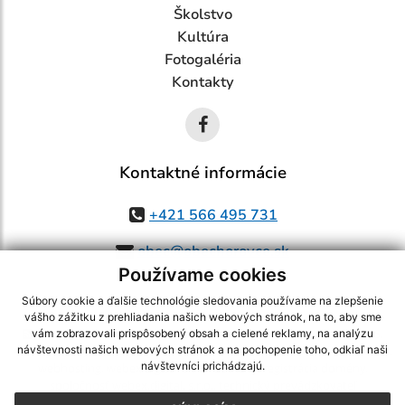
Školstvo
Kultúra
Fotogaléria
Kontakty
Kontaktné informácie
+421 566 495 731
obec@obechorovce.sk
Používame cookies
Súbory cookie a ďalšie technológie sledovania používame na zlepšenie
vášho zážitku z prehliadania našich webových stránok, na to, aby sme
využite možnosť získavania aktuálnych informácií s využitím RSS
,
vám zobrazovali prispôsobený obsah a cielené reklamy, na analýzu
CMS systém (redakčný) systém ECHELON 2,
Mapa stránok
,
web portál
,
návštevnosti našich webových stránok a na pochopenie toho, odkiaľ naši
návštevníci prichádzajú.
webhosting
,
webex.digital, s.r.o.
,
domény
,
registrácia domény
,
spoločnosť webex.digital, s.r.o.
,
technický prevádzkovateľ