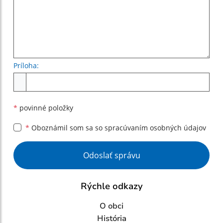
Príloha:
Príloha
*
povinné položky
*
Oboznámil som sa so
spracúvaním osobných údajov
Google reCaptcha Response
Odoslať správu
Rýchle odkazy
O obci
História