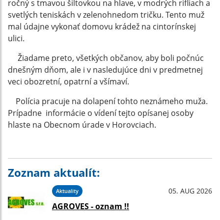
ročný s tmavou šiltovkou na hlave, v modrých rifliach a
svetlých teniskách v zelenohnedom tričku. Tento muž
mal údajne vykonať domovu krádež na cintorínskej
ulici.
Žiadame preto, všetkých občanov, aby boli počnúc
dnešným dňom, ale i v nasledujúce dni v predmetnej
veci obozretní, opatrní a všímaví.
Polícia pracuje na dolapení tohto neznámeho muža.
Prípadne informácie o vídení tejto opísanej osoby
hlaste na Obecnom úrade v Horovciach.
Zoznam aktualít:
05. AUG 2026
Aktuality
AGROVES - oznam !!