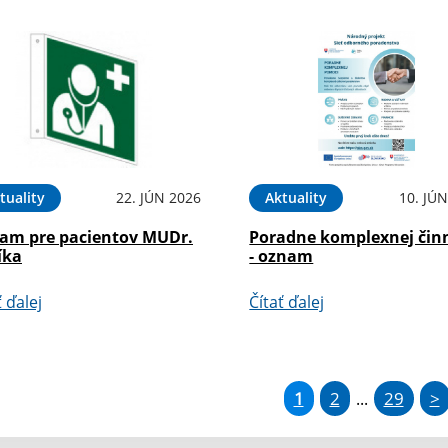
tuality
22. JÚN 2026
Aktuality
10. JÚ
am pre pacientov MUDr.
Poradne komplexnej čin
íka
- oznam
ť ďalej
Čítať ďalej
1
2
29
>
...