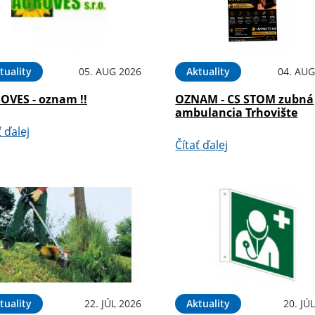
tuality
05. AUG 2026
Aktuality
04. AUG
OVES - oznam !!
OZNAM - CS STOM zubná
ambulancia Trhovište
ť ďalej
Čítať ďalej
tuality
22. JÚL 2026
Aktuality
20. JÚ