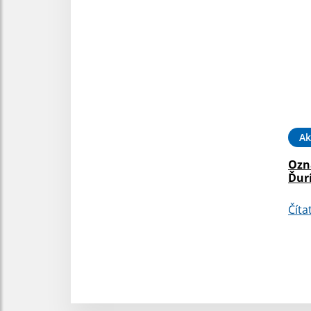
Ak
Ozn
Ďur
Číta