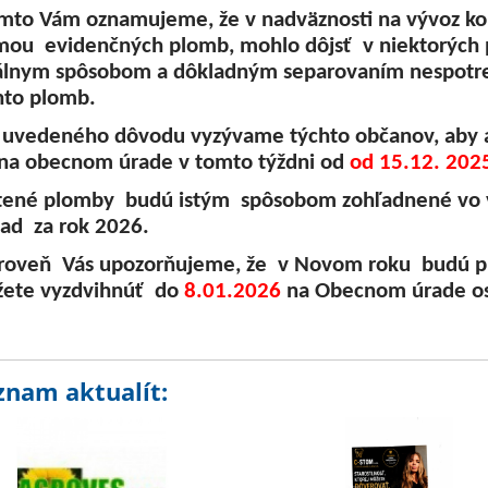
to Vám oznamujeme, že v nadväznosti na vývoz k
mou evidenčných plomb, mohlo dôjsť v niektorých 
álnym spôsobom a dôkladným separovaním nespotre
hto plomb.
vedeného dôvodu vyzývame týchto občanov, aby a
 na obecnom úrade v tomto týždni od
od 15.12. 202
tené plomby budú istým spôsobom zohľadnené vo 
ad za rok 2026.
oveň Vás upozorňujeme, že v Novom roku budú plo
ete vyzdvihnúť do
8.01.2026
na Obecnom úrade o
znam aktualít: