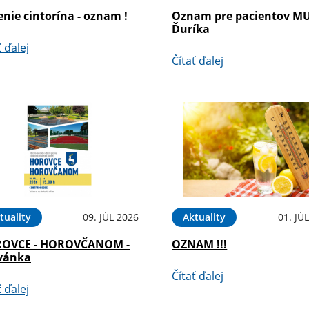
nie cintorína - oznam !
Oznam pre pacientov M
Ďuríka
ť ďalej
Čítať ďalej
tuality
09. JÚL 2026
Aktuality
01. JÚ
OVCE - HOROVČANOM -
OZNAM !!!
vánka
Čítať ďalej
ť ďalej