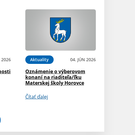
N 2026
Aktuality
04. JÚN 2026
nosti
Oznámenie o výberovom
konaní na riaditeľa/ľku
Materskej školy Horovce
Čítať ďalej