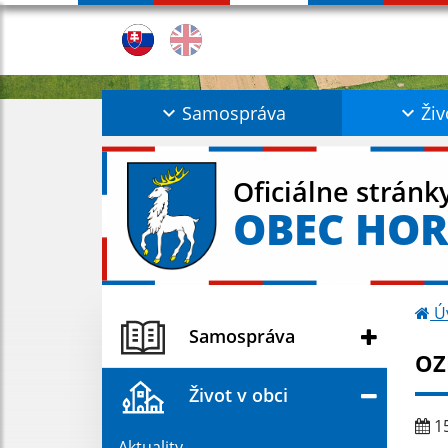
Samospráva
Živ
Oficiálne stránk
OBEC HO
Ú
Samospráva
OZ
Život v obci
15
Aktuality