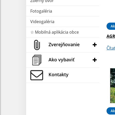
Zberný dvor
Fotogaléria
Videogaléria
Ak
☆ Mobilná aplikácia obce
AGR
Zverejňovanie
Číta
Ako vybaviť
Kontakty
Ak