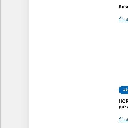
Kose
Číta
Ak
HOR
poz
Číta