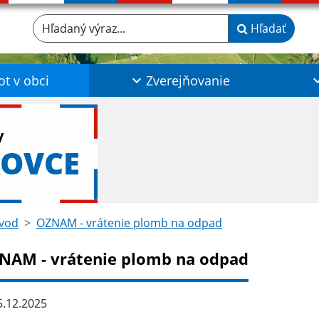
Hľadaný výraz...
Hľadať
ot v obci
Zverejňovanie
y
ROVCE
vod
OZNAM - vrátenie plomb na odpad
NAM - vrátenie plomb na odpad
.12.2025