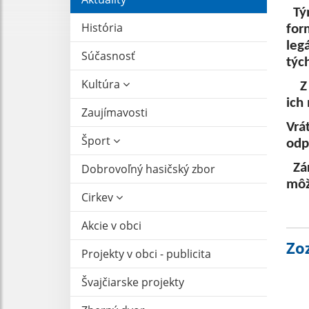
Tým
História
for
leg
Súčasnosť
týc
Kultúra
Z u
ich
Zaujímavosti
Vrá
Šport
odp
Zár
Dobrovoľný hasičský zbor
môž
Cirkev
Akcie v obci
Zo
Projekty v obci - publicita
Švajčiarske projekty