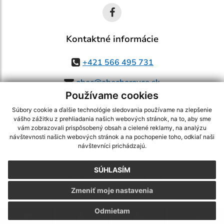
Kontaktné informácie
+421 566 495 731
obec@obechorovce.sk
Používame cookies
Súbory cookie a ďalšie technológie sledovania používame na zlepšenie
vášho zážitku z prehliadania našich webových stránok, na to, aby sme
využite možnosť získavania aktuálnych informácií s využitím RSS
,
vám zobrazovali prispôsobený obsah a cielené reklamy, na analýzu
CMS systém (redakčný) systém ECHELON 2,
Mapa stránok
,
web portál
,
návštevnosti našich webových stránok a na pochopenie toho, odkiaľ naši
návštevníci prichádzajú.
webhosting
,
webex.digital, s.r.o.
,
domény
,
registrácia domény
,
spoločnosť webex.digital, s.r.o.
,
technický prevádzkovateľ
SÚHLASÍM
Posledná aktualizácia:
07.08.2026
Zmeniť moje nastavenia
Vytlačiť stránku
|
Vyhlásenie o prístupnosti
Autorské práva
|
Cookies
Odmietam