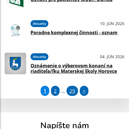
10. JÚN 2026
Aktuality
Poradne komplexnej činnosti - oznam
04. JÚN 2026
Aktuality
Oznámenie o výberovom konaní na
riaditeľa/ľku Materskej školy Horovce
1
2
29
>
...
Napíšte nám