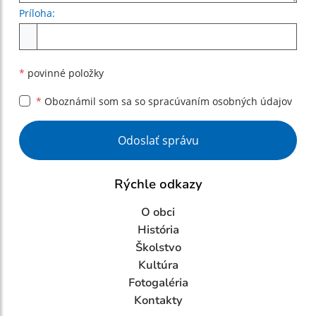
Príloha:
Príloha
*
povinné položky
*
Oboznámil som sa so
spracúvaním osobných údajov
Google reCaptcha Response
Odoslať správu
Rýchle odkazy
O obci
História
Školstvo
Kultúra
Fotogaléria
Kontakty