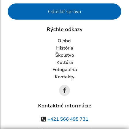
Google reCaptcha Response
Odoslať správu
Rýchle odkazy
O obci
História
Školstvo
Kultúra
Fotogaléria
Kontakty
Kontaktné informácie
+421 566 495 731