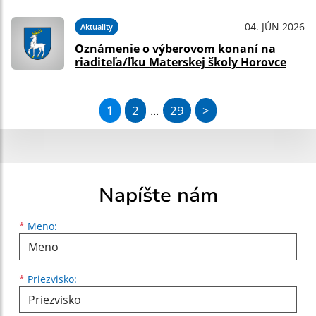
04. JÚN 2026
Aktuality
Oznámenie o výberovom konaní na
riaditeľa/ľku Materskej školy Horovce
1
2
29
>
...
Napíšte nám
Meno
Priezvisko
E-mailová adresa
*
Meno:
*
Priezvisko: