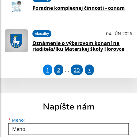
Poradne komplexnej činnosti - oznam
04. JÚN 2026
Aktuality
Oznámenie o výberovom konaní na
riaditeľa/ľku Materskej školy Horovce
1
2
29
>
...
Napíšte nám
Meno
Priezvisko
E-mailová adresa
*
Meno: