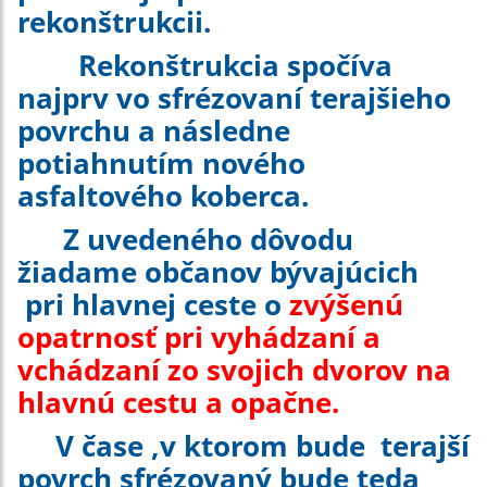
rekonštrukcii.
Rekonštrukcia spočíva
najprv vo sfrézovaní terajšieho
povrchu a následne
potiahnutím nového
asfaltového koberca.
Z uvedeného dôvodu
žiadame občanov bývajúcich
pri hlavnej ceste o
zvýšenú
opatrnosť pri vyhádzaní a
vchádzaní zo svojich dvorov na
hlavnú cestu a opačne.
V čase ,v ktorom bude terajší
povrch sfrézovaný bude teda