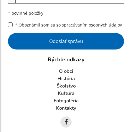
*
povinné položky
*
Oboznámil som sa so
spracúvaním osobných údajov
Google reCaptcha Response
Odoslať správu
Rýchle odkazy
O obci
História
Školstvo
Kultúra
Fotogaléria
Kontakty