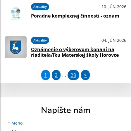
10. JÚN 2026
Aktuality
Poradne komplexnej činnosti - oznam
04. JÚN 2026
Aktuality
Oznámenie o výberovom konaní na
riaditeľa/ľku Materskej školy Horovce
1
2
29
>
...
Napíšte nám
Meno
Priezvisko
E-mailová adresa
*
Meno: