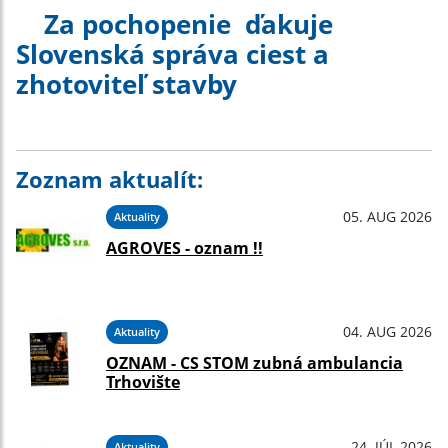
Za pochopenie ďakuje
Slovenská správa ciest a
zhotoviteľ stavby
Zoznam aktualít:
05. AUG 2026
Aktuality
AGROVES - oznam !!
04. AUG 2026
Aktuality
OZNAM - CS STOM zubná ambulancia
Trhovište
24. JÚL 2026
Aktuality