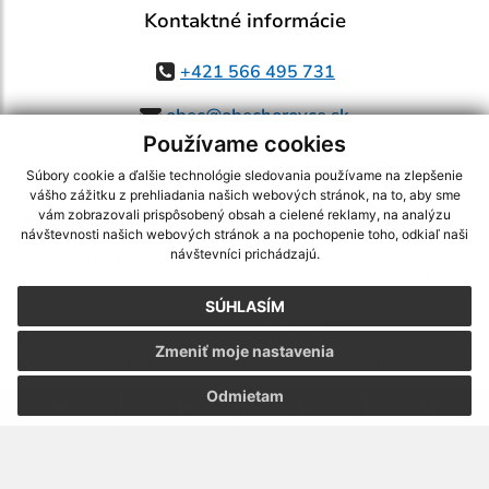
Kontaktné informácie
+421 566 495 731
obec@obechorovce.sk
Používame cookies
Súbory cookie a ďalšie technológie sledovania používame na zlepšenie
vášho zážitku z prehliadania našich webových stránok, na to, aby sme
využite možnosť získavania aktuálnych informácií s využitím RSS
,
vám zobrazovali prispôsobený obsah a cielené reklamy, na analýzu
CMS systém (redakčný) systém ECHELON 2,
Mapa stránok
,
web portál
,
návštevnosti našich webových stránok a na pochopenie toho, odkiaľ naši
návštevníci prichádzajú.
webhosting
,
webex.digital, s.r.o.
,
domény
,
registrácia domény
,
spoločnosť webex.digital, s.r.o.
,
technický prevádzkovateľ
SÚHLASÍM
Posledná aktualizácia:
07.08.2026
Zmeniť moje nastavenia
Vytlačiť stránku
|
Vyhlásenie o prístupnosti
Autorské práva
|
Cookies
Odmietam
webdesign
|