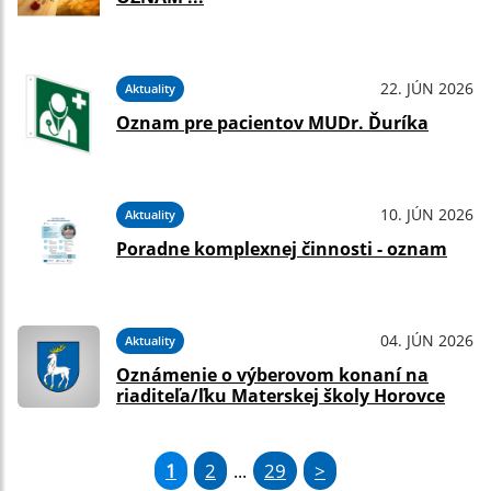
22. JÚN 2026
Aktuality
Oznam pre pacientov MUDr. Ďuríka
10. JÚN 2026
Aktuality
Poradne komplexnej činnosti - oznam
04. JÚN 2026
Aktuality
Oznámenie o výberovom konaní na
riaditeľa/ľku Materskej školy Horovce
1
2
29
>
...