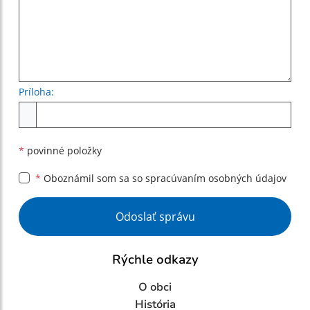
Príloha:
Príloha
*
povinné položky
*
Oboznámil som sa so
spracúvaním osobných údajov
Google reCaptcha Response
Odoslať správu
Rýchle odkazy
O obci
História