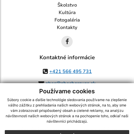
Školstvo
Kultúra
Fotogaléria
Kontakty
Kontaktné informácie
+421 566 495 731
obec@obechorovce.sk
Používame cookies
Súbory cookie a ďalšie technológie sledovania používame na zlepšenie
vášho zážitku z prehliadania našich webových stránok, na to, aby sme
využite možnosť získavania aktuálnych informácií s využitím RSS
,
vám zobrazovali prispôsobený obsah a cielené reklamy, na analýzu
CMS systém (redakčný) systém ECHELON 2,
Mapa stránok
,
web portál
,
návštevnosti našich webových stránok a na pochopenie toho, odkiaľ naši
návštevníci prichádzajú.
webhosting
,
webex.digital, s.r.o.
,
domény
,
registrácia domény
,
spoločnosť webex.digital, s.r.o.
,
technický prevádzkovateľ