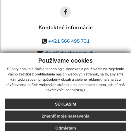
Kontaktné informácie
+421 566 495 731
obec@obechorovce.sk
Používame cookies
Súbory cookie a ďalšie technológie sledovania používame na zlepšenie
vášho zážitku z prehliadania našich webových stránok, na to, aby sme
využite možnosť získavania aktuálnych informácií s využitím RSS
,
vám zobrazovali prispôsobený obsah a cielené reklamy, na analýzu
CMS systém (redakčný) systém ECHELON 2,
Mapa stránok
,
web portál
,
návštevnosti našich webových stránok a na pochopenie toho, odkiaľ naši
návštevníci prichádzajú.
webhosting
,
webex.digital, s.r.o.
,
domény
,
registrácia domény
,
spoločnosť webex.digital, s.r.o.
,
technický prevádzkovateľ
SÚHLASÍM
Posledná aktualizácia:
07.08.2026
Zmeniť moje nastavenia
Vytlačiť stránku
|
Vyhlásenie o prístupnosti
Autorské práva
|
Cookies
Odmietam