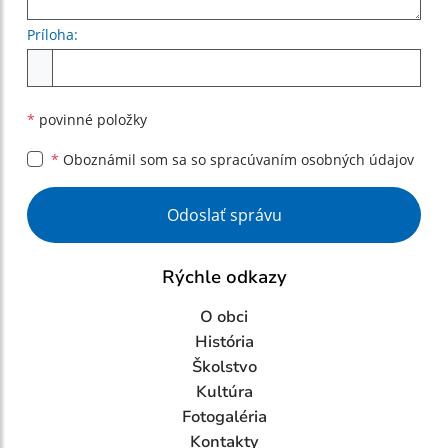
Príloha:
Príloha
*
povinné položky
*
Oboznámil som sa so
spracúvaním osobných údajov
Google reCaptcha Response
Odoslať správu
Rýchle odkazy
O obci
História
Školstvo
Kultúra
Fotogaléria
Kontakty