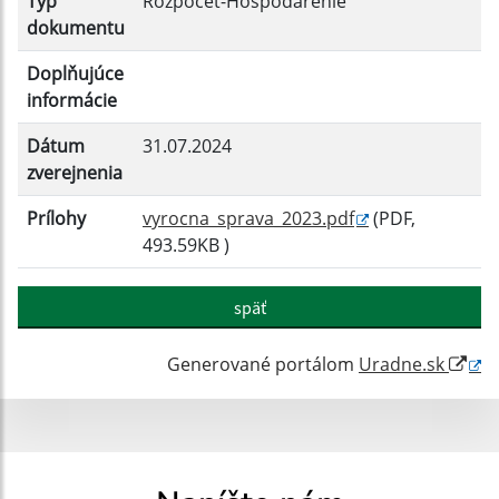
Typ
Rozpočet-Hospodárenie
Filtrovať
Reset
dokumentu
Doplňujúce
informácie
Dátum
31.07.2024
zverejnenia
Prílohy
vyrocna_sprava_2023.pdf
(PDF,
493.59KB )
späť
Generované portálom
Uradne.sk