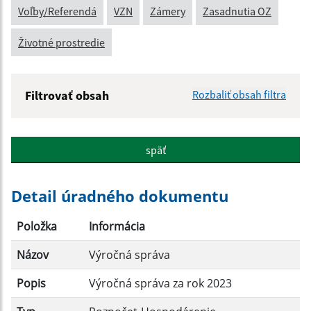
Voľby/Referendá
VZN
Zámery
Zasadnutia OZ
Životné prostredie
Filtrovať obsah
Rozbaliť obsah filtra
Názov:
späť
Popis:
Detail úradného dokumentu
Dátum zverejnenia od:
Položka
Informácia
Názov
Výročná správa
Dátum zverejnenia do:
Popis
Výročná správa za rok 2023