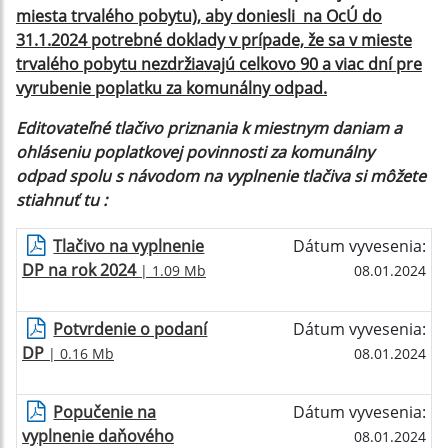
miesta trvalého pobytu), aby doniesli na OcÚ do
31.1.2024 potrebné doklady v prípade, že sa v mieste
trvalého pobytu nezdržiavajú celkovo 90 a viac dní pre
vyrubenie poplatku za komunálny odpad.
Editovateľné
tlačivo priznania k miestnym daniam a
ohláseniu poplatkovej povinnosti za komunálny
odpad
spolu s návodom na vyplnenie tlačiva
si môžete
stiahnuť tu :
Tlačivo na vyplnenie
Dátum vyvesenia:
DP na rok 2024
| 1.09 Mb
08.01.2024
Potvrdenie o podaní
Dátum vyvesenia:
DP
| 0.16 Mb
08.01.2024
Popučenie na
Dátum vyvesenia:
vyplnenie daňového
08.01.2024