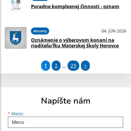
Poradne komplexnej činnosti - oznam
04. JÚN 2026
Aktuality
Oznámenie o výberovom konaní na
riaditeľa/ľku Materskej školy Horovce
1
2
29
>
...
Napíšte nám
Meno
Priezvisko
E-mailová adresa
*
Meno: