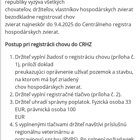
republiky vyzýva všetkých
chovateľov, držiteľov, vlastníkov hospodárskych zvierat
bezodkladne registrovať chov
zvierat najneskôr do 9.4.2025 do Centrálneho registra
hospodárskych zvierat.
Postup pri registrácii chovu do CRHZ
Držiteľ vyplní žiadosť o registráciu chovu (príloha č.
1), priloží doklad
preukazujúci oprávnenie užívať pozemok a stavbu,
na ktorom má byť zriadený
chov hospodárskych zvierat.
Držiteľ vyplní registračné tlačivo (príloha č. 2).
Držiteľ uhradí správny poplatok. Fyzická osoba 33
EUR, právnická osoba 100
EUR
S vyplnenými tlačivami držiteľ navštívi príslušnú
regionálnu veterinárnu a
potravinovú správu (RVPS). Po splnení požiadaviek