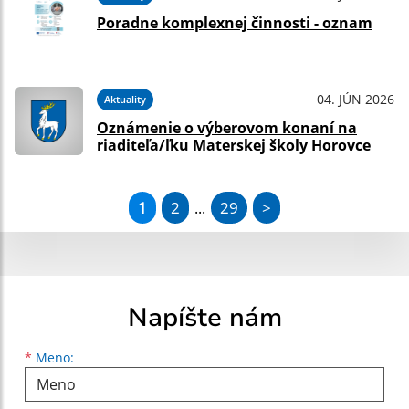
Poradne komplexnej činnosti - oznam
04. JÚN 2026
Aktuality
Oznámenie o výberovom konaní na
riaditeľa/ľku Materskej školy Horovce
1
2
29
>
...
Napíšte nám
Meno
Priezvisko
E-mailová adresa
*
Meno: