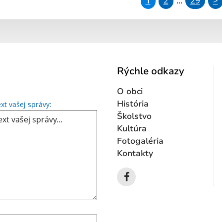
1
2
29
>
...
Rýchle odkazy
O obci
Text vašej správy...
História
xt vašej správy:
Školstvo
Kultúra
Fotogaléria
Kontakty