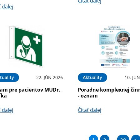
Čítať ďalej
ť ďalej
tuality
22. JÚN 2026
Aktuality
10. JÚ
am pre pacientov MUDr.
Poradne komplexnej čin
íka
- oznam
ť ďalej
Čítať ďalej