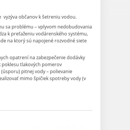
 vyzýva občanov k šetreniu vodou.
emu sa problému – vplyvom nedobudovania
za k preťaženiu vodárenského systému,
ade na ktorý sú napojené rozvodné siete
vnych opatrení na zabezpečenie dodávky
k poklesu tlakových pomerov
úsporu) pitnej vody – polievanie
realizovať mimo špičiek spotreby vody (v