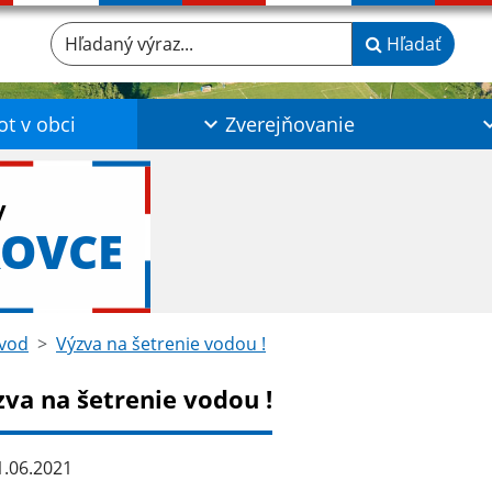
Hľadaný výraz...
Hľadať
ot v obci
Zverejňovanie
y
ROVCE
vod
Výzva na šetrenie vodou !
zva na šetrenie vodou !
.06.2021