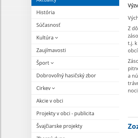
Výzv
História
Vých
Súčasnosť
Z dô
zás
Kultúra
t.j.
Zaujímavosti
obcí
Záso
Šport
pitn
Dobrovoľný hasičský zbor
a nú
tráv
Cirkev
noci
Akcie v obci
Projekty v obci - publicita
Zo
Švajčiarske projekty