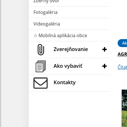
Zberný dvor
Fotogaléria
Videogaléria
☆ Mobilná aplikácia obce
Ak
Zverejňovanie
AGR
Ako vybaviť
Číta
Kontakty