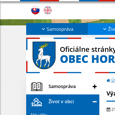
Samospráva
Živ
Oficiálne stránk
OBEC HO
Ú
Samospráva
Vý
Život v obci
21
Aktuality