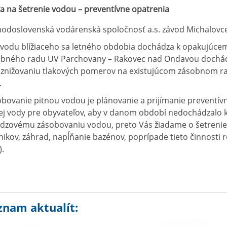
a na šetrenie vodou – preventívne opatrenia
odoslovenská vodárenská spoločnosť a.s. závod Michalovce
vodu blížiaceho sa letného obdobia dochádza k opakujúc
obného radu UV Parchovany – Rakovec nad Ondavou dochád
 k znižovaniu tlakových pomerov na existujúcom zásobnom r
.
bovanie pitnou vodou je plánovanie a prijímanie preventí
ej vody pre obyvateľov, aby v danom období nedochádzalo 
dzovému zásobovaniu vodou, preto Vás žiadame o šetrenie (
nikov, záhrad, napĺňanie bazénov, poprípade tieto činnosti 
).
znam aktualít: