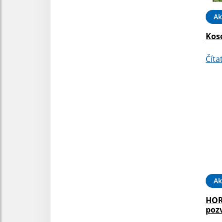
Ak
Kose
Číta
Ak
HOR
poz