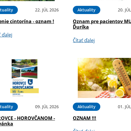
tuality
22. JÚL 2026
Aktuality
20. JÚ
nie cintorína - oznam !
Oznam pre pacientov M
Ďuríka
ť ďalej
Čítať ďalej
tuality
09. JÚL 2026
Aktuality
01. JÚ
OVCE - HOROVČANOM -
OZNAM !!!
vánka