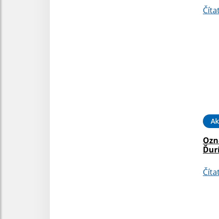
Číta
Ak
Ozn
Ďur
Číta