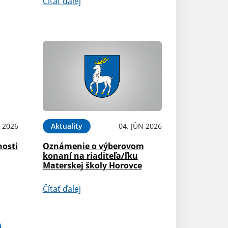
Čítať ďalej
N 2026
Aktuality
04. JÚN 2026
nosti
Oznámenie o výberovom
konaní na riaditeľa/ľku
Materskej školy Horovce
Čítať ďalej