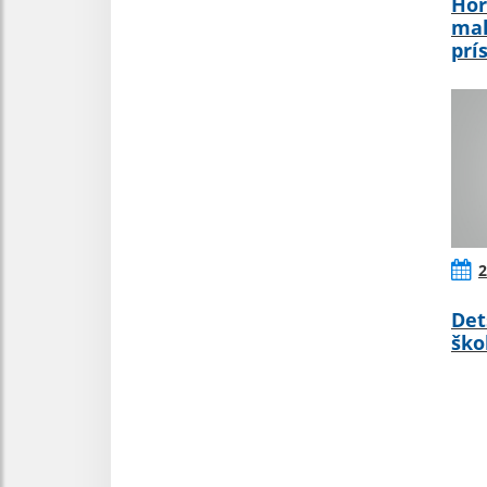
Hor
mal
prí
2
Det
ško