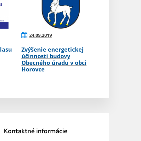
24.09.2019
lasu
Zvýšenie energetickej
účinnosti budovy
Obecného úradu v obci
Horovce
Kontaktné informácie