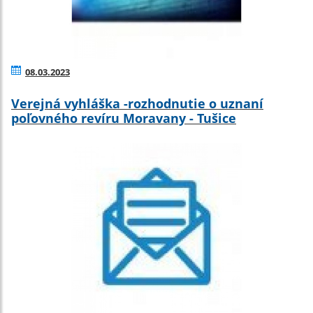
08.03.2023
Verejná vyhláška -rozhodnutie o uznaní
poľovného revíru Moravany - Tušice