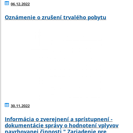
06.12.2022
Oznámenie o zrušení trvalého pobytu
30.11.2022
Informácia o zverejnení a sprístupnení -
dokumentácie správy o hodnotení vplyvov
navrhovanej činnosti " Zariadenie pre