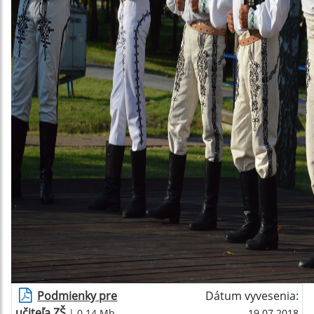
Podmienky pre
Dátum vyvesenia:
učiteľa ZŠ
| 0.14 Mb
19.07.2018