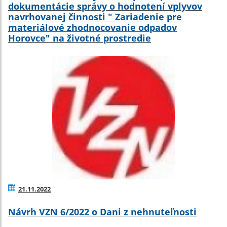
dokumentácie správy o hodnotení vplyvov
navrhovanej činnosti " Zariadenie pre
materiálové zhodnocovanie odpadov
Horovce" na životné prostredie
21.11.2022
Návrh VZN 6/2022 o Dani z nehnuteľnosti