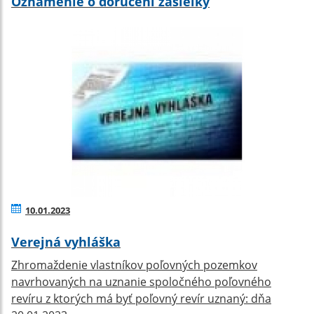
Oznámenie o doručení zásielky
10.01.2023
Verejná vyhláška
Zhromaždenie vlastníkov poľovných pozemkov
navrhovaných na uznanie spoločného poľovného
revíru z ktorých má byť poľovný revír uznaný: dňa