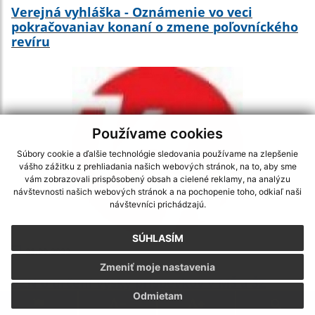
Verejná vyhláška - Oznámenie vo veci
pokračovaniav konaní o zmene poľovníckého
revíru
Používame cookies
Súbory cookie a ďalšie technológie sledovania používame na zlepšenie
vášho zážitku z prehliadania našich webových stránok, na to, aby sme
vám zobrazovali prispôsobený obsah a cielené reklamy, na analýzu
návštevnosti našich webových stránok a na pochopenie toho, odkiaľ naši
návštevníci prichádzajú.
SÚHLASÍM
23.09.2022
Zmeniť moje nastavenia
VZN o určení výšky príspevkov v MŠ a ŠZ
zriadených obcou Horovce
Odmietam