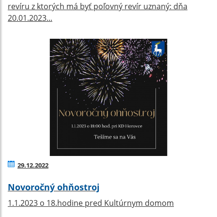
revíru z ktorých má byť poľovný revír uznaný: dňa
20.01.2023...
29.12.2022
Novoročný ohňostroj
1.1.2023 o 18.hodine pred Kultúrnym domom