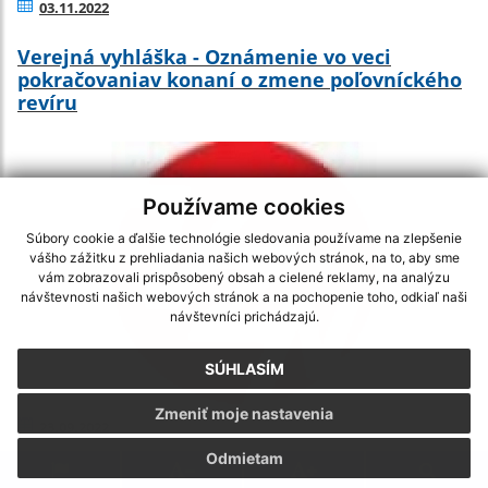
03.11.2022
Verejná vyhláška - Oznámenie vo veci
pokračovaniav konaní o zmene poľovníckého
revíru
Používame cookies
Súbory cookie a ďalšie technológie sledovania používame na zlepšenie
vášho zážitku z prehliadania našich webových stránok, na to, aby sme
vám zobrazovali prispôsobený obsah a cielené reklamy, na analýzu
návštevnosti našich webových stránok a na pochopenie toho, odkiaľ naši
návštevníci prichádzajú.
SÚHLASÍM
Zmeniť moje nastavenia
23.09.2022
Odmietam
VZN o určení výšky príspevkov v MŠ a ŠZ