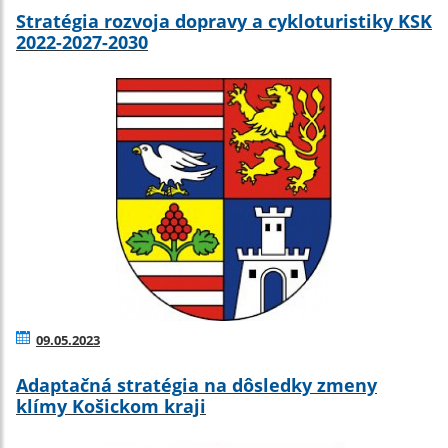
Stratégia rozvoja dopravy a cykloturistiky KSK
2022-2027-2030
09.05.2023
Adaptačná stratégia na dôsledky zmeny
klímy Košickom kraji