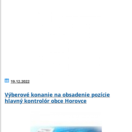
19.12.2022
Výberové konanie na obsadenie pozície
hlavný kontrolór obce Horovce