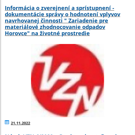
Informácia o zverejnení a sprístupnení -
dokumentácie správy o hodnotení vplyvov
navrhovanej činnosti " Zariadenie pre
materiálové zhodnocovanie odpadov
Horovce" na životné prostredie
21.11.2022