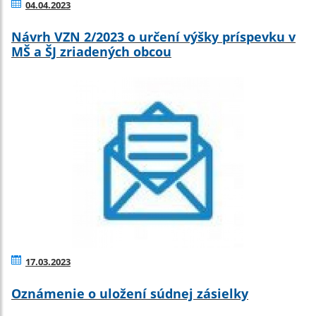
04.04.2023
Návrh VZN 2/2023 o určení výšky príspevku v
MŠ a ŠJ zriadených obcou
17.03.2023
Oznámenie o uložení súdnej zásielky