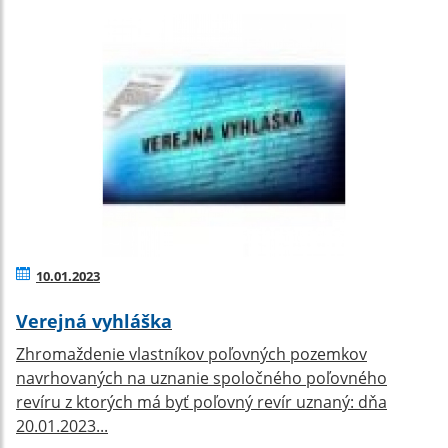
10.01.2023
Verejná vyhláška
Zhromaždenie vlastníkov poľovných pozemkov
navrhovaných na uznanie spoločného poľovného
revíru z ktorých má byť poľovný revír uznaný: dňa
20.01.2023...