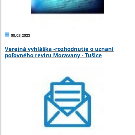
08.03.2023
Verejná vyhláška -rozhodnutie o uznaní
poľovného revíru Moravany - Tušice