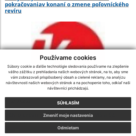
pokračovaniav konaní o zmene poľovníckého
revíru
Používame cookies
Súbory cookie a ďalšie technológie sledovania používame na zlepšenie
vášho zážitku z prehliadania našich webových stránok, na to, aby sme
vám zobrazovali prispôsobený obsah a cielené reklamy, na analýzu
návštevnosti našich webových stránok a na pochopenie toho, odkiaľ naši
návštevníci prichádzajú.
23.09.2022
SÚHLASÍM
VZN o určení výšky príspevkov v MŠ a ŠZ
Zmeniť moje nastavenia
zriadených obcou Horovce
Odmietam